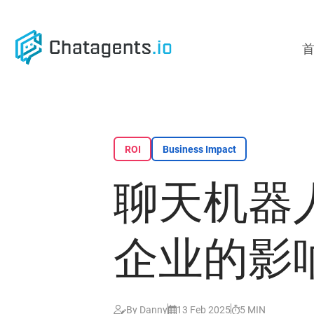
Skip
to
main
content
ROI
Business Impact
聊天机器
企业的影
By Danny
13 Feb 2025
5 MIN