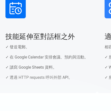
技能延伸至對話框之外
適用
 發送電郵。
相容於
 在 Google Calendar 安排會議、預約與活動。
✓ 所有
 讀寫 Google Sheets 資料。
✓ Wha
 透過 HTTP requests 呼叫外部 API。
✓ 所有