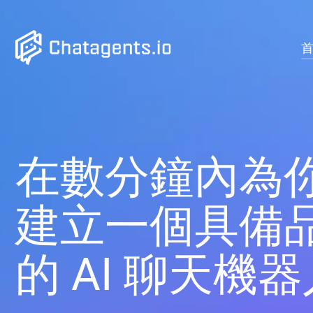
Skip
to
main
content
在數分鐘內為
建立一個具備
的 AI 聊天機